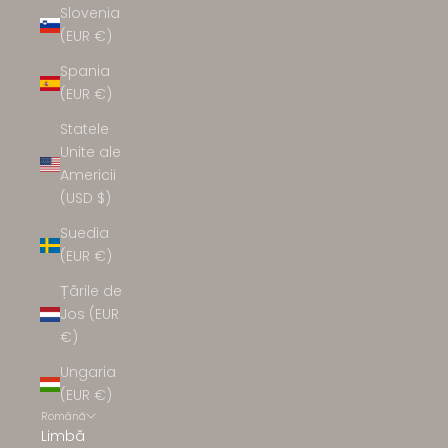
Slovenia
(EUR €)
Spania
(EUR €)
Statele
Unite ale
Americii
(USD $)
Suedia
(EUR €)
Țările de
Jos (EUR
€)
Ungaria
(EUR €)
Română
Limbă