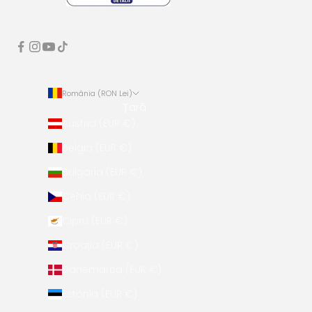
România (RON Lei)
Țară
Austria (EUR €)
Belgia (EUR €)
Bulgaria (EUR €)
Cehia (EUR €)
Cipru (EUR €)
Croația (EUR €)
Danemarca (EUR €)
Estonia (EUR €)