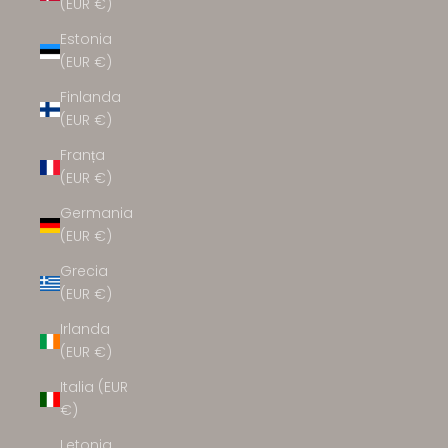
(EUR €)
Estonia
(EUR €)
Finlanda
(EUR €)
Franța
(EUR €)
Germania
(EUR €)
Grecia
(EUR €)
Irlanda
(EUR €)
Italia (EUR
€)
Letonia