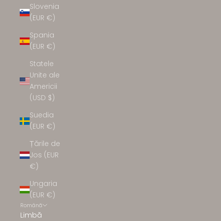
Slovenia
(EUR €)
Spania
(EUR €)
Statele
Unite ale
Americii
(USD $)
Suedia
(EUR €)
Țările de
Jos (EUR
€)
Ungaria
(EUR €)
Română
Limbă