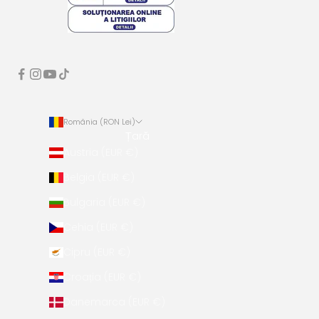
România (RON Lei)
Țară
Austria (EUR €)
Belgia (EUR €)
Bulgaria (EUR €)
Cehia (EUR €)
Cipru (EUR €)
Croația (EUR €)
Danemarca (EUR €)