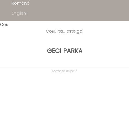
Română
English
Coș
Coșul tău este gol
GECI PARKA
Sortează după
Sortează după
Recomandat
Cele mai relevante
Cel mai bine vândut
Alfabetic, A-Z
Alfabetic, Z-A