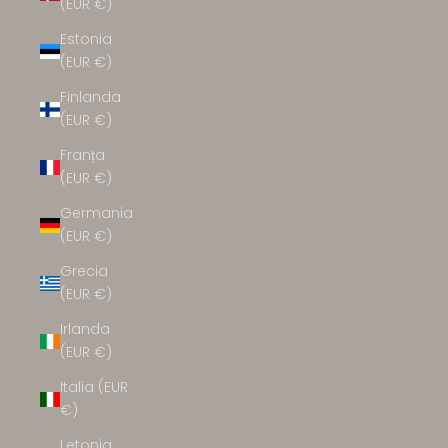
(EUR €)
Estonia
(EUR €)
Finlanda
(EUR €)
Franța
(EUR €)
Germania
(EUR €)
Grecia
(EUR €)
Irlanda
(EUR €)
Italia (EUR
€)
Letonia