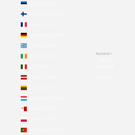
Estonia (EUR €)
Finlanda (EUR €)
Franța (EUR €)
Germania (EUR €)
Grecia (EUR €)
Română
Irlanda (EUR €)
Limbă
Italia (EUR €)
Română
Letonia (EUR €)
English
Lituania (EUR €)
Luxemburg (EUR €)
Malta (EUR €)
Polonia (EUR €)
Portugalia (EUR €)