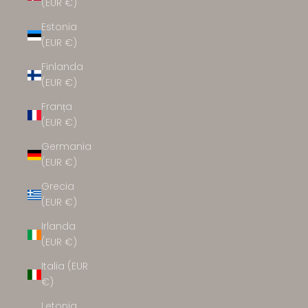
(EUR €)
Estonia
(EUR €)
Finlanda
(EUR €)
Franța
(EUR €)
Germania
(EUR €)
Grecia
(EUR €)
Irlanda
(EUR €)
Italia (EUR
€)
Letonia