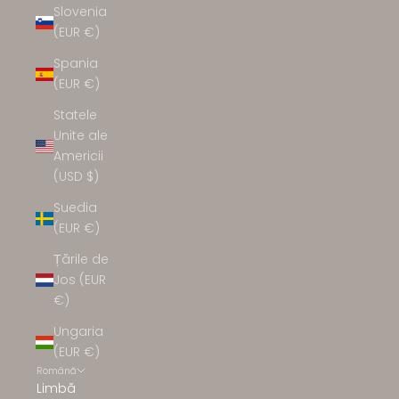
Slovenia
(EUR €)
Spania
(EUR €)
Statele
Unite ale
Americii
(USD $)
Suedia
(EUR €)
Țările de
Jos (EUR
€)
Ungaria
(EUR €)
Română
Limbă