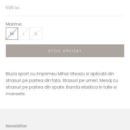
Preț redus
599 lei
Marime:
M
L
XL
STOC EPUIZAT
Bluza sport cu imprimeu Mihai Viteazu si aplicatii din
strasuri pe partea din fata. Strasuri pe umeri. Mesaj cu
strasuri pe partea din spate. Banda elastica in talie si
mansete.
Newsletter