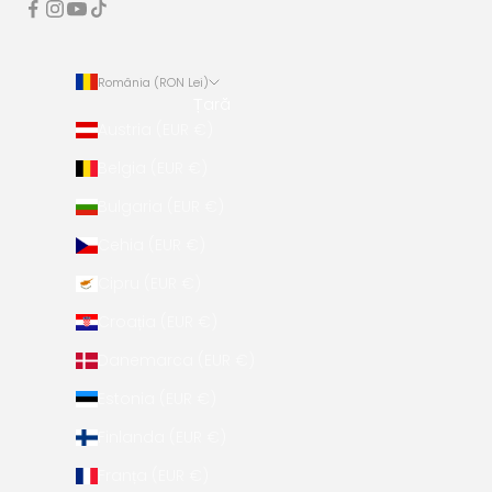
România (RON Lei)
Țară
Austria (EUR €)
Belgia (EUR €)
Bulgaria (EUR €)
Cehia (EUR €)
Cipru (EUR €)
Croația (EUR €)
Danemarca (EUR €)
Estonia (EUR €)
Finlanda (EUR €)
Franța (EUR €)