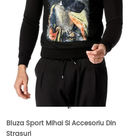
Mergi la articolul 1
Mergi la articolul 2
Bluza Sport Mihai Si Accesoriu Din
Strasuri