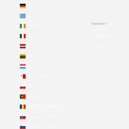
Germania (EUR €)
Grecia (EUR €)
Română
Irlanda (EUR €)
Limbă
Italia (EUR €)
Română
Letonia (EUR €)
English
Lituania (EUR €)
Luxemburg (EUR €)
Malta (EUR €)
Polonia (EUR €)
Portugalia (EUR €)
România (RON Lei)
Slovacia (EUR €)
Slovenia (EUR €)