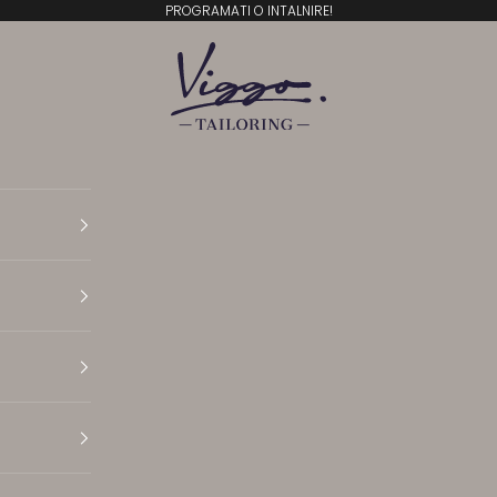
PROGRAMATI O INTALNIRE!
Viggo Tailoring
Translation missing: ro.general.accessibility.open N
Translation missing: ro.general.accessibility.open 
Translation missing: ro.general.accessibility.open 
Translation missing: ro.general.accessibility.open P