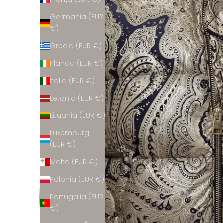
Germania (EUR
€)
Grecia (EUR €)
Irlanda (EUR €)
Italia (EUR €)
Letonia (EUR €)
Lituania (EUR €)
Luxemburg
(EUR €)
Malta (EUR €)
Polonia (EUR €)
Portugalia (EUR
€)