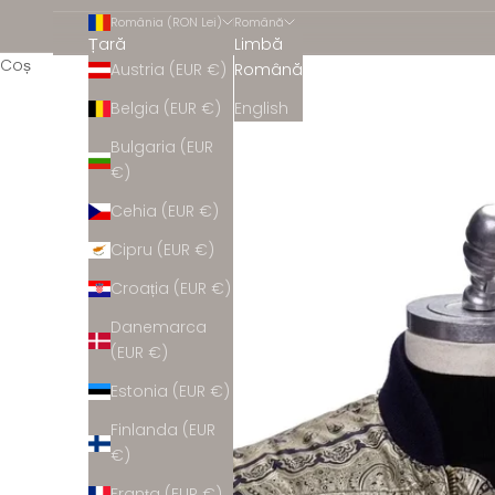
România (RON Lei)
Română
Țară
Limbă
Coș
Austria (EUR €)
Română
Belgia (EUR €)
English
Bulgaria (EUR
€)
Cehia (EUR €)
Cipru (EUR €)
Croația (EUR €)
Danemarca
(EUR €)
Estonia (EUR €)
Finlanda (EUR
€)
Franța (EUR €)