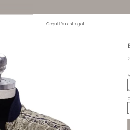
Coșul tău este gol
P
2
M
C