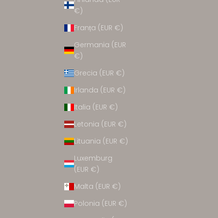
CCESORII
€)
Franța (EUR €)
Germania (EUR
€)
Grecia (EUR €)
Irlanda (EUR €)
Italia (EUR €)
Letonia (EUR €)
Lituania (EUR €)
Luxemburg
(EUR €)
Malta (EUR €)
Polonia (EUR €)