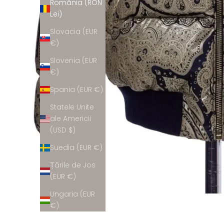
România (RON
Lei)
Slovacia (EUR
€)
Slovenia (EUR
€)
Spania (EUR €)
Statele Unite
ale Americii
(USD $)
Suedia (EUR €)
Țările de Jos
(EUR €)
Ungaria (EUR
€)