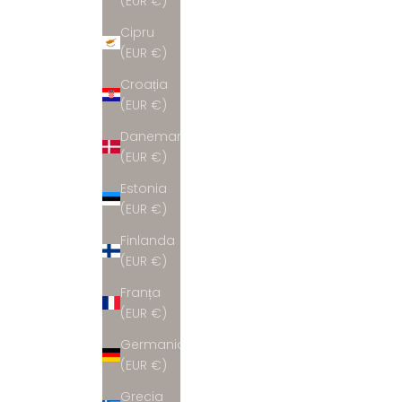
(EUR €)
Cipru
(EUR €)
Croația
(EUR €)
Danemarca
(EUR €)
Estonia
(EUR €)
Finlanda
(EUR €)
Franța
(EUR €)
Germania
(EUR €)
Grecia