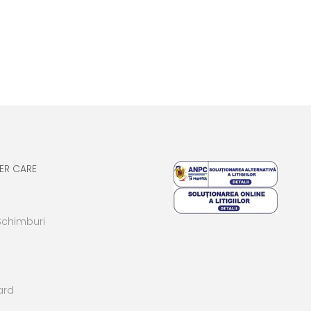
ER CARE
Schimburi
ard