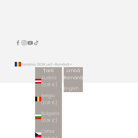
România (RON Lei)
Română
Țară
Limbă
Austria
Română
(EUR €)
English
Belgia
(EUR €)
Bulgaria
(EUR €)
Cehia