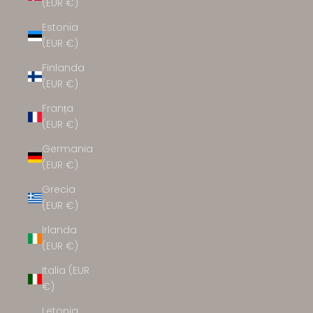
(EUR €)
Estonia
(EUR €)
Finlanda
(EUR €)
Franța
(EUR €)
Germania
(EUR €)
Grecia
(EUR €)
Irlanda
(EUR €)
Italia (EUR
€)
Letonia