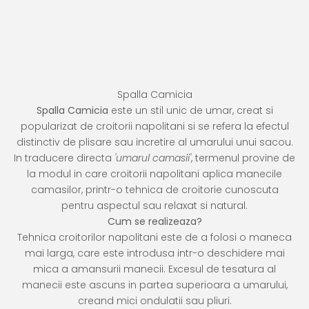
Spalla Camicia
Spalla Camicia
este un stil unic de umar, creat si
popularizat de croitorii napolitani si se refera la efectul
distinctiv de plisare sau incretire al umarului unui sacou.
In traducere directa
'umarul camasii'
, termenul provine de
la modul in care croitorii napolitani aplica manecile
camasilor, printr-o tehnica de croitorie cunoscuta
pentru aspectul sau relaxat si natural.
Cum se realizeaza?
Tehnica croitorilor napolitani este de a folosi o maneca
mai larga, care este introdusa intr-o deschidere mai
mica a amansurii manecii. Excesul de tesatura al
manecii este ascuns in partea superioara a umarului,
creand mici ondulatii sau pliuri.