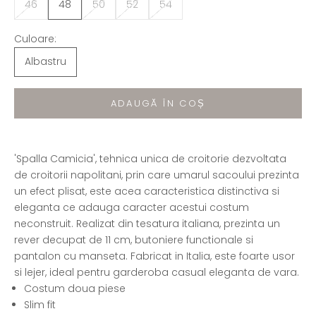
46
48
50
52
54
Culoare:
Albastru
ADAUGĂ ÎN COȘ
'Spalla Camicia', tehnica unica de croitorie dezvoltata
de croitorii napolitani, prin care umarul sacoului prezinta
un efect plisat, este acea caracteristica distinctiva si
eleganta ce adauga caracter acestui costum
neconstruit. Realizat din tesatura italiana, prezinta un
rever decupat de 11 cm, butoniere functionale si
pantalon cu manseta. Fabricat in Italia, este foarte usor
si lejer, ideal pentru garderoba casual eleganta de vara.
Costum doua piese
Slim fit