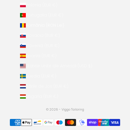
Polonia (EUR €)
Portugalia (EUR €)
România (RON Lei)
Slovacia (EUR €)
Slovenia (EUR €)
Spania (EUR €)
Statele Unite ale Americii (USD $)
Suedia (EUR €)
Țările de Jos (EUR €)
Ungaria (EUR €)
© 2026 - Viggo Tailoring