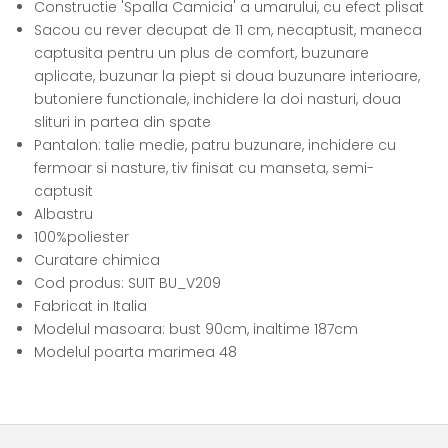
Constructie 'Spalla Camicia' a umarului, cu efect plisat
Sacou cu rever decupat de 11 cm, necaptusit, maneca
captusita pentru un plus de comfort, buzunare
aplicate, buzunar la piept si doua buzunare interioare,
butoniere functionale, inchidere la doi nasturi, doua
slituri in partea din spate
Pantalon: talie medie, patru buzunare, inchidere cu
fermoar si nasture, tiv finisat cu manseta, semi-
captusit
Albastru
100%poliester
Curatare chimica
Cod produs: SUIT BU_V209
Fabricat in Italia
Modelul masoara: bust
90cm, inaltime 187cm
Modelul poarta marimea 48