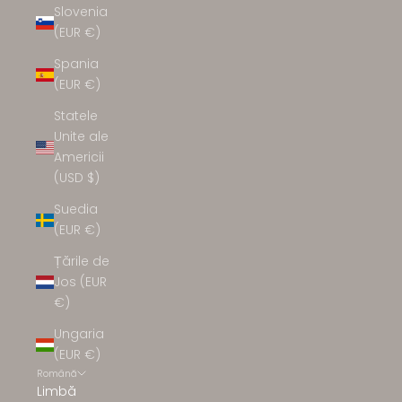
Slovenia
(EUR €)
Spania
(EUR €)
Statele
Unite ale
Americii
(USD $)
Suedia
(EUR €)
Țările de
Jos (EUR
€)
Ungaria
(EUR €)
Română
Limbă