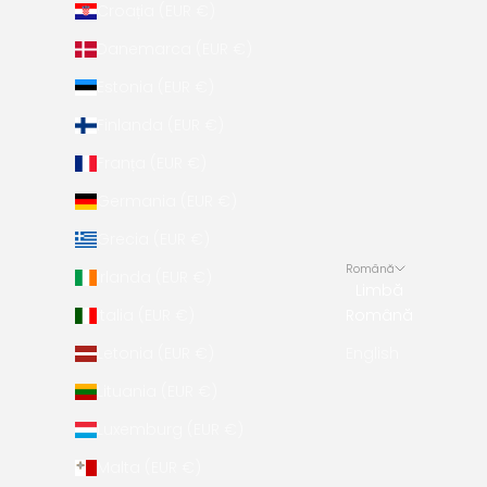
Croația (EUR €)
Danemarca (EUR €)
Estonia (EUR €)
Finlanda (EUR €)
Franța (EUR €)
Germania (EUR €)
Grecia (EUR €)
Română
Irlanda (EUR €)
Limbă
Italia (EUR €)
Română
Letonia (EUR €)
English
Lituania (EUR €)
Luxemburg (EUR €)
Malta (EUR €)