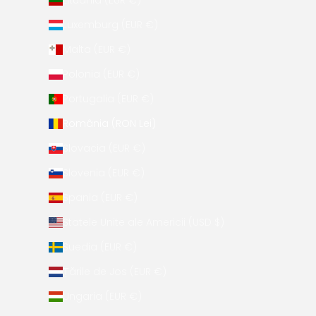
Lituania (EUR €)
Luxemburg (EUR €)
Malta (EUR €)
Polonia (EUR €)
Portugalia (EUR €)
România (RON Lei)
Slovacia (EUR €)
Slovenia (EUR €)
Spania (EUR €)
Statele Unite ale Americii (USD $)
Suedia (EUR €)
Țările de Jos (EUR €)
Ungaria (EUR €)