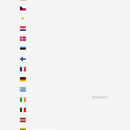
Cehia (EUR €)
Cipru (EUR €)
Croația (EUR €)
Danemarca (EUR €)
Estonia (EUR €)
Finlanda (EUR €)
Franța (EUR €)
Germania (EUR €)
Grecia (EUR €)
Română
Irlanda (EUR €)
Limbă
Italia (EUR €)
Română
Letonia (EUR €)
English