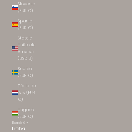
Slovenia
(EUR €)
Spania
(EUR €)
Statele
Unite ale
Americii
(USD $)
Suedia
(EUR €)
Țările de
Jos (EUR
€)
Ungaria
(EUR €)
Română
Limbă