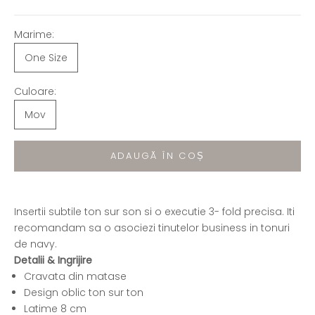
Marime:
One Size
Culoare:
Mov
ADAUGĂ ÎN COȘ
Insertii subtile ton sur son si o executie 3- fold precisa. Iti
recomandam sa o asociezi tinutelor business in tonuri
de navy.
Detalii & Ingrijire
Cravata din matase
Design oblic ton sur ton
Latime 8 cm