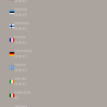
(EUR €)
Estonia
(EUR €)
Finlanda
(EUR €)
Franța
(EUR €)
Germania
(EUR €)
Grecia
(EUR €)
Irlanda
(EUR €)
Italia (EUR
€)
Letonia