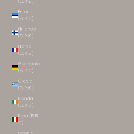
(EUR €)
Estonia
(EUR €)
Finlanda
(EUR €)
Franța
(EUR €)
Germania
(EUR €)
Grecia
(EUR €)
Irlanda
(EUR €)
Italia (EUR
€)
Letonia