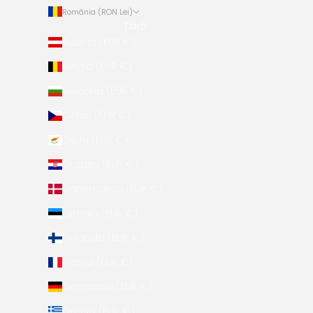
România (RON Lei)
Țară
Austria (EUR €)
Belgia (EUR €)
Bulgaria (EUR €)
Cehia (EUR €)
Cipru (EUR €)
Croația (EUR €)
Danemarca (EUR €)
Estonia (EUR €)
Finlanda (EUR €)
Franța (EUR €)
Germania (EUR €)
Grecia (EUR €)