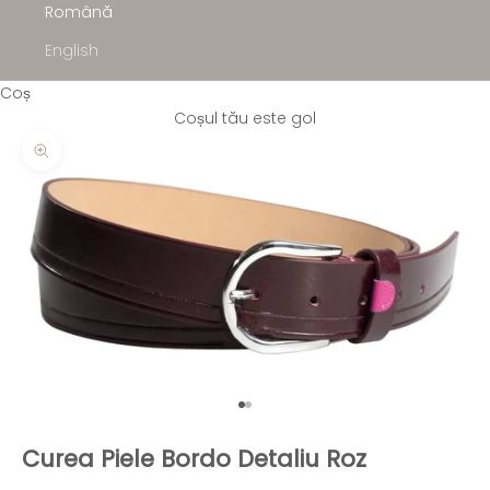
Română
English
Coș
Coșul tău este gol
Mărește
Mergi la articolul 1
Mergi la articolul 2
Curea Piele Bordo Detaliu Roz