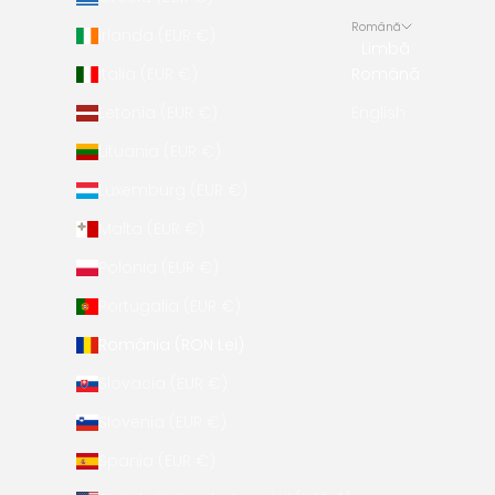
Română
Irlanda (EUR €)
Limbă
Italia (EUR €)
Română
Letonia (EUR €)
English
Lituania (EUR €)
Luxemburg (EUR €)
Malta (EUR €)
Polonia (EUR €)
Portugalia (EUR €)
România (RON Lei)
Slovacia (EUR €)
Slovenia (EUR €)
Spania (EUR €)