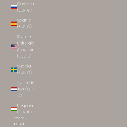
Slovenia
(EUR €)
Spania
(EUR €)
Statele
Unite ale
Americii
(USD $)
Suedia
(EUR €)
Țările de
Jos (EUR
€)
Ungaria
(EUR €)
Română
Limbă