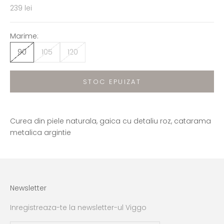
Preț redus
239 lei
Marime:
90
105
120
STOC EPUIZAT
Curea din piele naturala, gaica cu detaliu roz, catarama
metalica argintie
Newsletter
Inregistreaza-te la newsletter-ul Viggo