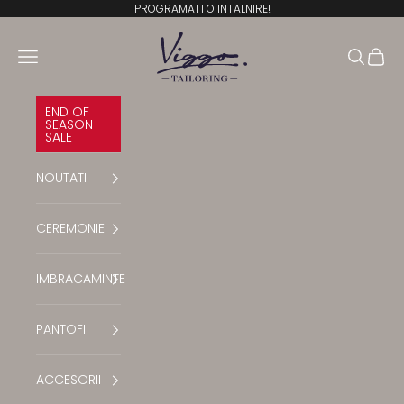
Sari la conținut
PROGRAMATI O INTALNIRE!
Viggo Tailoring
Deschide meniul de navigare
Deschide
Desch
END OF
SEASON
SALE
NOUTATI
Translation missing: ro.general.accessibility
CEREMONIE
Translation missing: ro.general.accessibilit
IMBRACAMINTE
Translation missing: ro.general.accessibilit
PANTOFI
Translation missing: ro.general.accessibility
ACCESORII
Translation missing: ro.general.accessibility