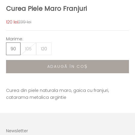
Curea Piele Maro Franjuri
Preț redus
Preț normal
120 lei
239 lei
Marime:
90
105
120
ADAUGĂ ÎN COȘ
Curea din piele naturala maro, gaica cu franjuri,
catarama metalica argintie
Newsletter