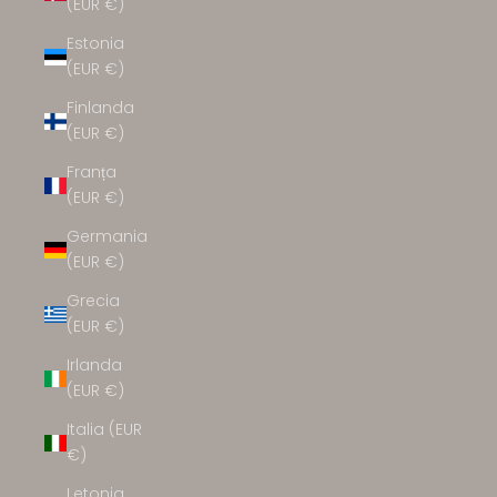
(EUR €)
Estonia
(EUR €)
Finlanda
(EUR €)
Franța
(EUR €)
Germania
(EUR €)
Grecia
(EUR €)
Irlanda
(EUR €)
Italia (EUR
€)
Letonia