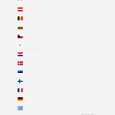
Țară
Austria (EUR €)
Belgia (EUR €)
Bulgaria (EUR €)
Cehia (EUR €)
Cipru (EUR €)
Croația (EUR €)
Danemarca (EUR €)
Estonia (EUR €)
Finlanda (EUR €)
Franța (EUR €)
Germania (EUR €)
Grecia (EUR €)