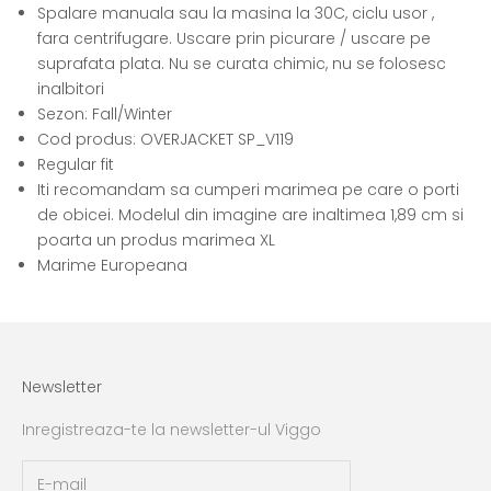
Spalare manuala sau la masina la 30C, ciclu usor ,
fara centrifugare. Uscare prin picurare / uscare pe
suprafata plata. Nu se curata chimic, nu se folosesc
inalbitori
Sezon: Fall/Winter
Cod produs: OVERJACKET SP_V119
Regular fit
Iti recomandam sa cumperi marimea pe care o porti
de obicei. Modelul din imagine are inaltimea 1,89 cm si
poarta un produs marimea XL
Marime Europeana
Newsletter
Inregistreaza-te la newsletter-ul Viggo