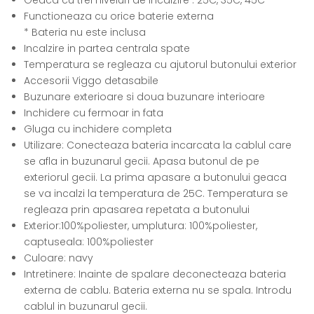
Functioneaza cu orice baterie externa
* Bateria nu este inclusa
Incalzire in partea centrala spate
Temperatura se regleaza cu ajutorul butonului exterior
Accesorii Viggo detasabile
Buzunare exterioare si doua buzunare interioare
Inchidere cu fermoar in fata
Gluga cu inchidere completa
Utilizare: Conecteaza bateria incarcata la cablul care
se afla in buzunarul gecii. Apasa butonul de pe
exteriorul gecii. La prima apasare a butonului geaca
se va incalzi la temperatura de 25C. Temperatura se
regleaza prin apasarea repetata a butonului
Exterior:100%poliester, umplutura: 100%poliester,
captuseala: 100%poliester
Culoare: navy
Intretinere: Inainte de spalare deconecteaza bateria
externa de cablu. Bateria externa nu se spala. Introdu
cablul in buzunarul gecii.