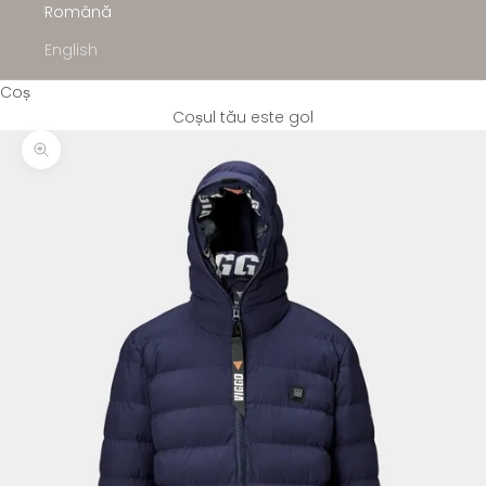
Română
English
Coș
Coșul tău este gol
Mărește