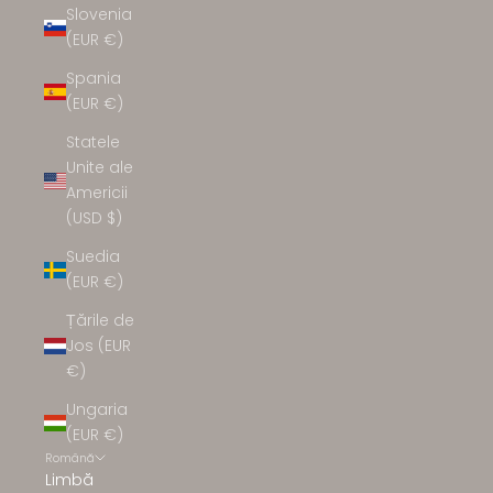
Slovenia
(EUR €)
Spania
(EUR €)
Statele
Unite ale
Americii
(USD $)
Suedia
(EUR €)
Țările de
Jos (EUR
€)
Ungaria
(EUR €)
Română
Limbă