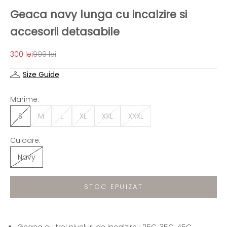
Geaca navy lunga cu incalzire si
accesorii detasabile
Preț redus
Preț normal
300 lei
999 lei
Size Guide
Marime:
S
M
L
XL
XXL
XXXL
Culoare:
Navy
STOC EPUIZAT
Geaca cu trei niveluri de incalzire : 25C, 35C, 45C