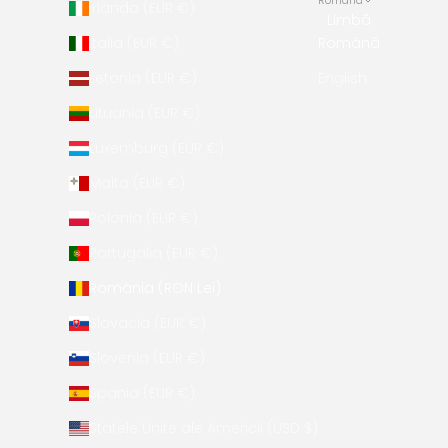
Română
Irlanda (EUR €)
Limbă
Italia (EUR €)
Română
Letonia (EUR €)
English
Lituania (EUR €)
Luxemburg (EUR €)
Malta (EUR €)
Polonia (EUR €)
Portugalia (EUR €)
România (RON Lei)
Slovacia (EUR €)
Slovenia (EUR €)
Spania (EUR €)
Statele Unite ale Americii (USD $)