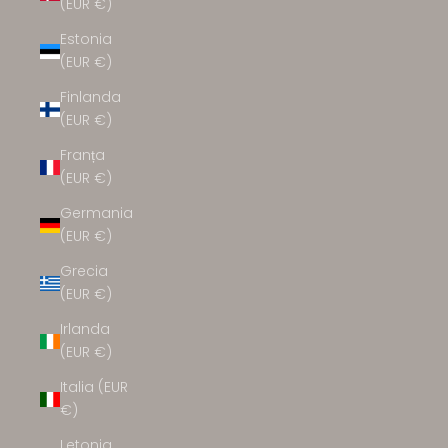
(EUR €)
Estonia
(EUR €)
Finlanda
(EUR €)
Franța
(EUR €)
Germania
(EUR €)
Grecia
(EUR €)
Irlanda
(EUR €)
Italia (EUR
€)
Letonia