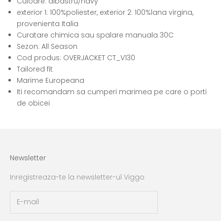
Culoare: albastru/navy
exterior 1: 100%poliester, exterior 2: 100%lana virgina,
provenienta Italia
Curatare chimica sau spalare manuala 30C
Sezon: All Season
Cod produs: OVERJACKET CT_V130
Tailored fit
Marime Europeana
Iti recomandam sa cumperi marimea pe care o porti
de obicei
Newsletter
Inregistreaza-te la newsletter-ul Viggo