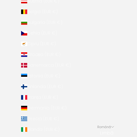
Austria (EUR €)
Belgia (EUR €)
Bulgaria (EUR €)
Cehia (EUR €)
Cipru (EUR €)
Croația (EUR €)
Danemarca (EUR €)
Estonia (EUR €)
Finlanda (EUR €)
Franța (EUR €)
Germania (EUR €)
Grecia (EUR €)
Română
Irlanda (EUR €)
Limbă