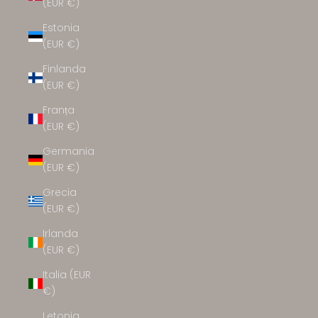
(EUR €)
Estonia
(EUR €)
Finlanda
(EUR €)
Franța
(EUR €)
Germania
(EUR €)
Grecia
(EUR €)
Irlanda
(EUR €)
Italia (EUR
€)
Letonia