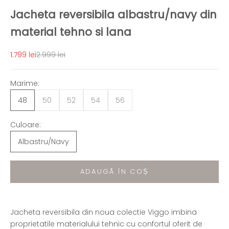
Jacheta reversibila albastru/navy din
material tehno si lana
Preț redus
Preț normal
1.799 lei
2.999 lei
Marime:
48
50
52
54
56
Culoare:
Albastru/Navy
ADAUGĂ ÎN COȘ
Jacheta reversibila din noua colectie Viggo imbina
proprietatile materialului tehnic cu confortul oferit de