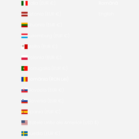
Italia (EUR €)
Română
Letonia (EUR €)
English
Lituania (EUR €)
Luxemburg (EUR €)
Malta (EUR €)
Polonia (EUR €)
Portugalia (EUR €)
România (RON Lei)
Slovacia (EUR €)
Slovenia (EUR €)
Spania (EUR €)
Statele Unite ale Americii (USD $)
Suedia (EUR €)