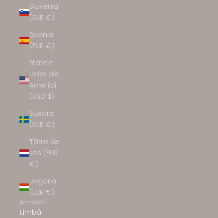
Slovenia
(EUR €)
Spania
(EUR €)
Statele
Unite ale
Americii
(USD $)
Suedia
(EUR €)
Țările de
Jos (EUR
€)
Ungaria
(EUR €)
Română
Limbă