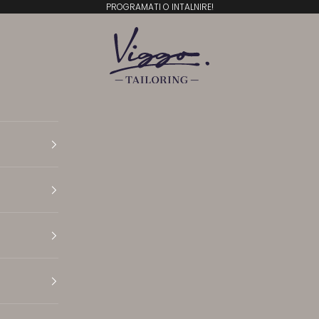
PROGRAMATI O INTALNIRE!
Viggo Tailoring
Translation missing: ro.general.accessibility.open N
Translation missing: ro.general.accessibility.open 
Translation missing: ro.general.accessibility.open 
Translation missing: ro.general.accessibility.open P