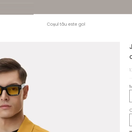
Coșul tău este gol
P
1
M
C