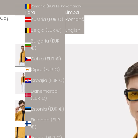
România (RON Lei)
Română
Țară
Limbă
Coș
Austria (EUR €)
Română
Belgia (EUR €)
English
Bulgaria (EUR
€)
Cehia (EUR €)
Cipru (EUR €)
Croația (EUR €)
Danemarca
(EUR €)
Estonia (EUR €)
Finlanda (EUR
€)
Franța (EUR €)