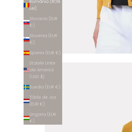
România (RON
Lei)
Slovacia (EUR
€)
Slovenia (EUR
€)
Spania (EUR €)
Statele Unite
ale Americii
(USD $)
Suedia (EUR €)
Țările de Jos
(EUR €)
Ungaria (EUR
€)