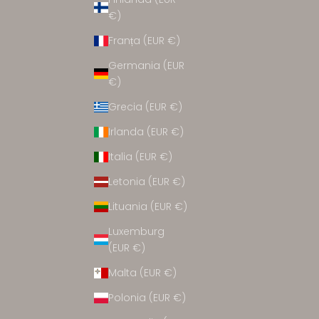
CCESORII
€)
Franța (EUR €)
Germania (EUR
€)
Grecia (EUR €)
Irlanda (EUR €)
Italia (EUR €)
Letonia (EUR €)
Lituania (EUR €)
Luxemburg
(EUR €)
Malta (EUR €)
Polonia (EUR €)