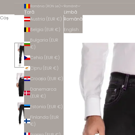
România (RON Lei)
Română
Țară
Limbă
Coș
Austria (EUR €)
Română
Belgia (EUR €)
English
Bulgaria (EUR
€)
Cehia (EUR €)
Cipru (EUR €)
Croația (EUR €)
Danemarca
(EUR €)
Estonia (EUR €)
Finlanda (EUR
€)
Franța (EUR €)