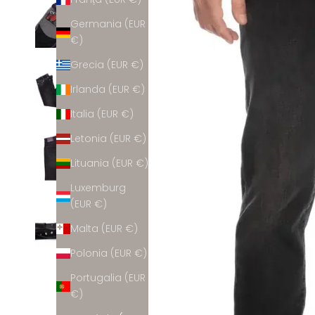
Germania (EUR
€)
Grecia (EUR €)
Irlanda (EUR €)
Italia (EUR €)
Letonia (EUR €)
Lituania (EUR €)
Luxemburg
(EUR €)
Malta (EUR €)
Polonia (EUR €)
Portugalia (EUR
€)