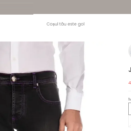
Coșul tău este gol
P
4
M