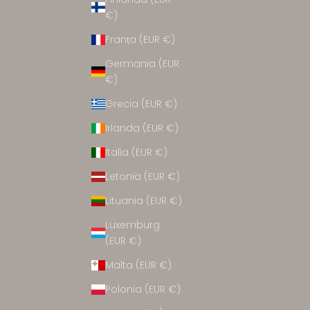
CCESORII
€)
Franța (EUR €)
Germania (EUR
€)
Grecia (EUR €)
Irlanda (EUR €)
Italia (EUR €)
Letonia (EUR €)
Lituania (EUR €)
Luxemburg
(EUR €)
Malta (EUR €)
Polonia (EUR €)