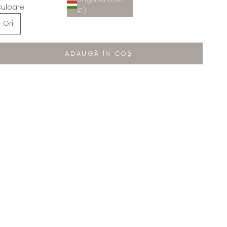
uloare:
€)
Gri
ADAUGĂ ÎN COȘ