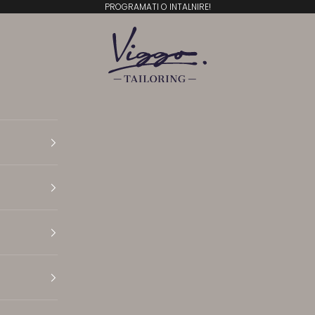
PROGRAMATI O INTALNIRE!
Viggo Tailoring
Translation missing: ro.general.accessibility.open N
Translation missing: ro.general.accessibility.open 
Translation missing: ro.general.accessibility.open 
Translation missing: ro.general.accessibility.open P