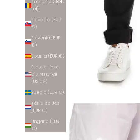
România (RON
Lei)
Slovacia (EUR
€)
Slovenia (EUR
€)
Spania (EUR €)
Statele Unite
ale Americii
(USD $)
Suedia (EUR €)
Țările de Jos
(EUR €)
Ungaria (EUR
€)