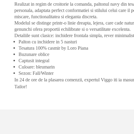
Realizat in regim de croitorie la comanda, paltonul navy din tes
personala, adaptata perfect conformatiei si stilului celui care il 
miscare, functionalitatea si eleganta discreta.
Modelul se distinge printr-o linie dreapta, lejera, care cade na
genunchi ofera proportii echilibrate si o versatilitate excelenta.
Detaliile sunt clasice: inchidere frontala simpla, rever minimalis
Palton cu inchidere in 5 nasturi
Tesatura 100% casmir by Loro Piana
Buzunare oblice
Captusit integral
Culoare: bleumarin
Sezon: Fall/Winter
In 24 de ore de la plasarea comenzii, expertul Viggo iti ia masuri
Tailor!