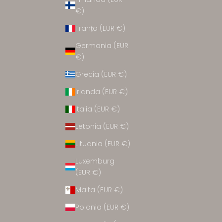
CCESORII
€)
Franța (EUR €)
Germania (EUR
€)
Grecia (EUR €)
Irlanda (EUR €)
Italia (EUR €)
Letonia (EUR €)
Lituania (EUR €)
Luxemburg
(EUR €)
Malta (EUR €)
Polonia (EUR €)