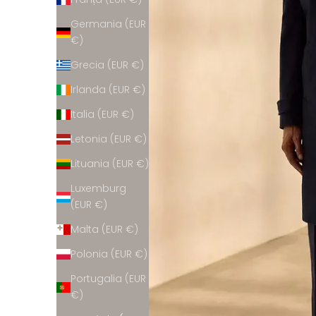
Germania (EUR
€)
Grecia (EUR €)
Irlanda (EUR €)
Italia (EUR €)
Letonia (EUR €)
Lituania (EUR €)
Luxemburg
(EUR €)
Malta (EUR €)
Polonia (EUR €)
Portugalia (EUR
€)