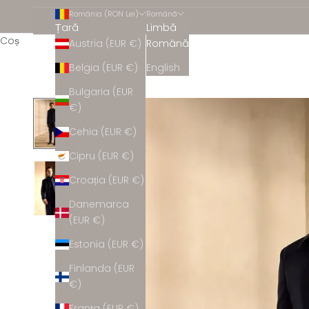
România (RON Lei)
Română
Țară
Limbă
Coș
Austria (EUR €)
Română
Belgia (EUR €)
English
Bulgaria (EUR
€)
Cehia (EUR €)
Cipru (EUR €)
Croația (EUR €)
Danemarca
(EUR €)
Estonia (EUR €)
Finlanda (EUR
€)
Franța (EUR €)