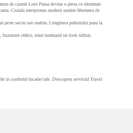
atura de casmir Loro Piana devine o piesa cu identitate
poarta. Croiala interpretata modern sustine libertatea de
tural peste sacou sau maleta. Lungimea paltonului pana la
t, buzunare oblice, totul sustinand un look rafinat.
le in confortul locatiei tale. Descopera serviciul Travel