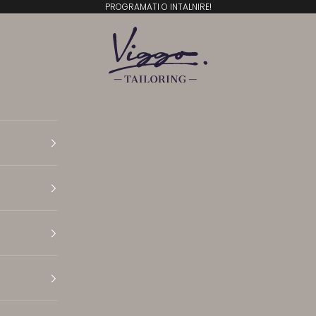
PROGRAMATI O INTALNIRE!
Viggo Tailoring
Translation missing: ro.general.accessibility.open N
Translation missing: ro.general.accessibility.open 
Translation missing: ro.general.accessibility.open 
Translation missing: ro.general.accessibility.open P