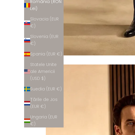
România (RON
Lei)
Slovacia (EUR
€)
Slovenia (EUR
€)
Spania (EUR €)
Statele Unite
ale Americii
(USD $)
Suedia (EUR €)
Țările de Jos
(EUR €)
Ungaria (EUR
€)