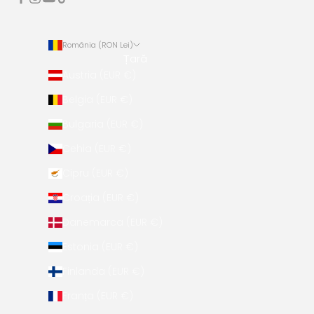
România (RON Lei)
Țară
Austria (EUR €)
Belgia (EUR €)
Bulgaria (EUR €)
Cehia (EUR €)
Cipru (EUR €)
Croația (EUR €)
Danemarca (EUR €)
Estonia (EUR €)
Finlanda (EUR €)
Franța (EUR €)