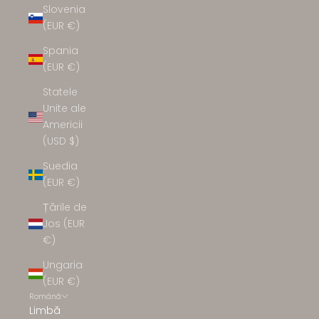
Slovenia
(EUR €)
Spania
(EUR €)
Statele
Unite ale
Americii
(USD $)
Suedia
(EUR €)
Țările de
Jos (EUR
€)
Ungaria
(EUR €)
Română
Limbă