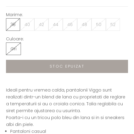
Marime:
38
40
42
44
46
48
50
52
Culoare:
Gri
STOC EPUIZAT
Ideali pentru vremea calda, pantalonii Viggo sunt
realizati dintr-un blend de lana cu proprietati de reglare
a temperaturii si au o croiala conica. Talia reglabila cu
siret permite ajustarea cu usurinta.
Poarta-i cu un
tricou polo bleu din lana si in
si
sneakers
albi din piele
.
Pantaloni casual