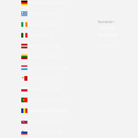
Germania (EUR €)
Grecia (EUR €)
Română
Irlanda (EUR €)
Limbă
Italia (EUR €)
Română
Letonia (EUR €)
English
Lituania (EUR €)
Luxemburg (EUR €)
Malta (EUR €)
Polonia (EUR €)
Portugalia (EUR €)
România (RON Lei)
Slovacia (EUR €)
Slovenia (EUR €)