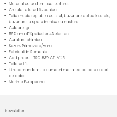
Material cu pattern usor texturat
Croiala tailored fit, conica
Talie medie reglabila cu siret, buzunare oblice laterale,
buzunare la spate inchise cu nasture
Culoare: gri
55%lana 41%poliester 4%elastan
Curatare chimica
Sezon: Primavara/Vara
Fabricati in Romania
Cod produs: TROUSER CT_V125
Tailored fit
Iti recomandam sa cumperi marimea pe care o porti
de obicei
Marime Europeana
Newsletter