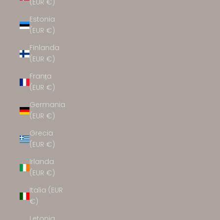
(EUR €)
Estonia
(EUR €)
Finlanda
(EUR €)
Franța
(EUR €)
Germania
(EUR €)
Grecia
(EUR €)
Irlanda
(EUR €)
Italia (EUR
€)
Letonia