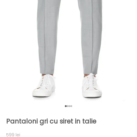
Mergi la articolul 1
Mergi la articolul 2
Mergi la articolul 3
Mergi la articolul 4
Pantaloni gri cu siret in talie
Preț redus
599 lei