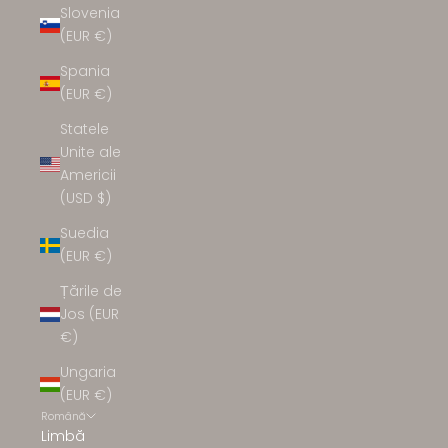
Slovenia
(EUR €)
Spania
(EUR €)
Statele
Unite ale
Americii
(USD $)
Suedia
(EUR €)
Țările de
Jos (EUR
€)
Ungaria
(EUR €)
Română
Limbă