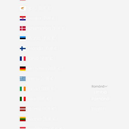
Cipru (EUR €)
Croația (EUR €)
Danemarca (EUR €)
Estonia (EUR €)
Finlanda (EUR €)
Franța (EUR €)
Germania (EUR €)
Grecia (EUR €)
Română
Irlanda (EUR €)
Limbă
Italia (EUR €)
Română
Letonia (EUR €)
English
Lituania (EUR €)