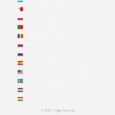
Luxemburg (EUR €)
Malta (EUR €)
Polonia (EUR €)
Portugalia (EUR €)
România (RON Lei)
Slovacia (EUR €)
Slovenia (EUR €)
Spania (EUR €)
Statele Unite ale Americii (USD $)
Suedia (EUR €)
Țările de Jos (EUR €)
Ungaria (EUR €)
© 2026 - Viggo Tailoring