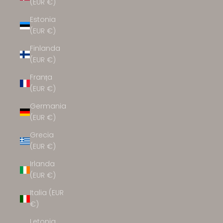
(EUR €)
Estonia
(EUR €)
Finlanda
(EUR €)
Franța
(EUR €)
Germania
(EUR €)
Grecia
(EUR €)
Irlanda
(EUR €)
Italia (EUR
€)
Letonia