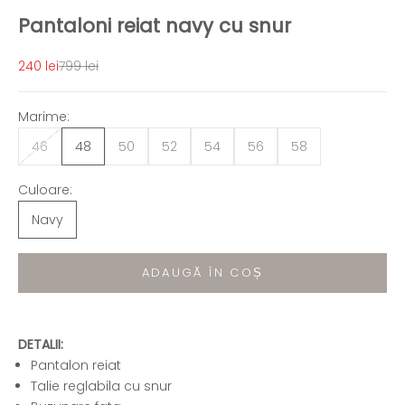
Pantaloni reiat navy cu snur
Preț redus
Preț normal
240 lei
799 lei
Marime:
46
48
50
52
54
56
58
Culoare:
Navy
ADAUGĂ ÎN COȘ
DETALII:
Pantalon reiat
Talie reglabila cu snur