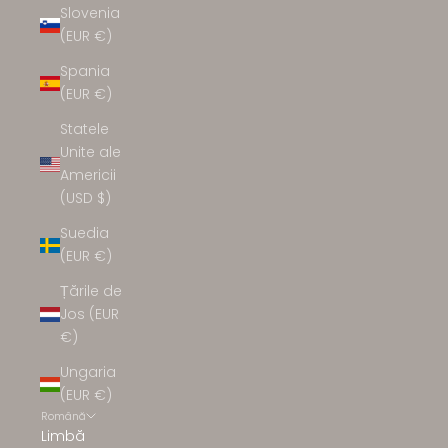
Slovenia
(EUR €)
Spania
(EUR €)
Statele
Unite ale
Americii
(USD $)
Suedia
(EUR €)
Țările de
Jos (EUR
€)
Ungaria
(EUR €)
Română
Limbă