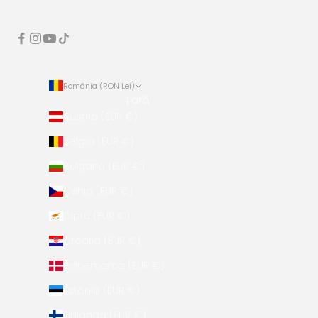
România (RON Lei)
Țară
Austria (EUR €)
Belgia (EUR €)
Bulgaria (EUR €)
Cehia (EUR €)
Cipru (EUR €)
Croația (EUR €)
Danemarca (EUR €)
Estonia (EUR €)
Finlanda (EUR €)