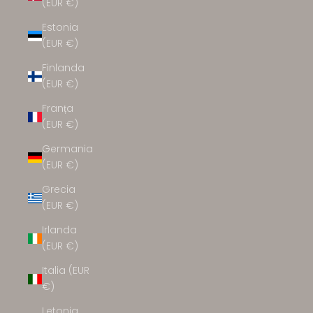
(EUR €)
Estonia
(EUR €)
Finlanda
(EUR €)
Franța
(EUR €)
Germania
(EUR €)
Grecia
(EUR €)
Irlanda
(EUR €)
Italia (EUR
€)
Letonia