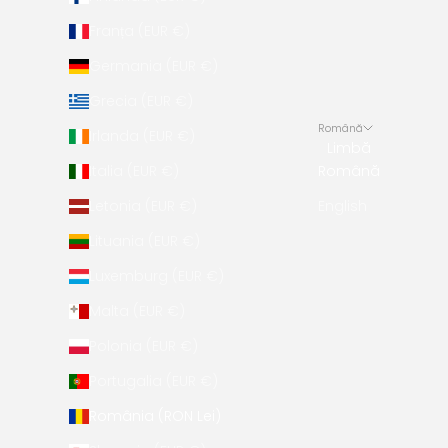
Franța (EUR €)
Germania (EUR €)
Grecia (EUR €)
Română
Irlanda (EUR €)
Limbă
Italia (EUR €)
Română
Letonia (EUR €)
English
Lituania (EUR €)
Luxemburg (EUR €)
Malta (EUR €)
Polonia (EUR €)
Portugalia (EUR €)
România (RON Lei)