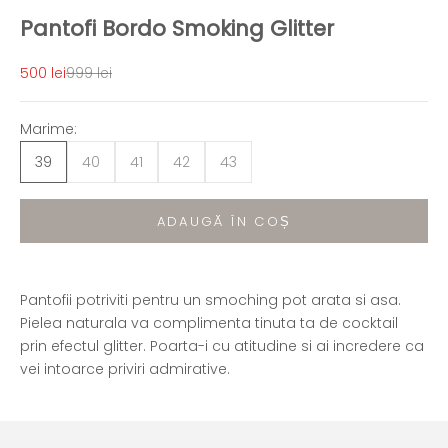
Pantofi Bordo Smoking Glitter
Preț redus
Preț normal
500 lei
999 lei
Marime:
39
40
41
42
43
ADAUGĂ ÎN COȘ
Pantofii potriviti pentru un smoching pot arata si asa.
Pielea naturala va complimenta tinuta ta de cocktail
prin efectul glitter. Poarta-i cu atitudine si ai incredere ca
vei intoarce priviri admirative.