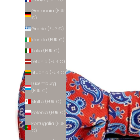
Germania (EUR
€)
Grecia (EUR €)
Irlanda (EUR €)
Italia (EUR €)
Letonia (EUR €)
Lituania (EUR €)
Luxemburg
(EUR €)
Malta (EUR €)
Polonia (EUR €)
Portugalia (EUR
€)