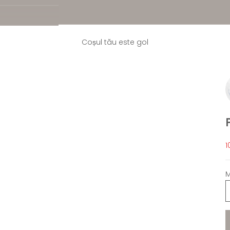
Coșul tău este gol
P
1
M