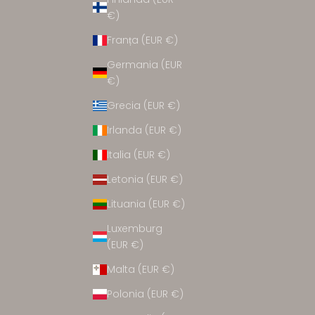
CCESORII
€)
Franța (EUR €)
Germania (EUR
€)
Grecia (EUR €)
Irlanda (EUR €)
Italia (EUR €)
Letonia (EUR €)
Lituania (EUR €)
Luxemburg
(EUR €)
Malta (EUR €)
Polonia (EUR €)