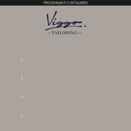
PROGRAMATI O INTALNIRE!
Viggo Tailoring
Translation missing: ro.general.accessibility.open N
Translation missing: ro.general.accessibility.open 
Translation missing: ro.general.accessibility.open 
Translation missing: ro.general.accessibility.open P