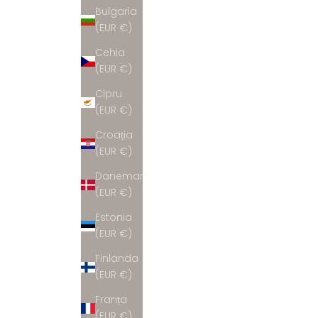
Bulgaria
(EUR €)
Cehia
(EUR €)
Cipru
(EUR €)
Croația
(EUR €)
Danemarca
(EUR €)
Estonia
(EUR €)
Finlanda
(EUR €)
Franța
(EUR €)