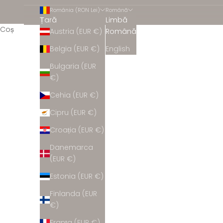
România (RON Lei)
Română
Țară
Limbă
Coș
Austria (EUR €)
Română
Belgia (EUR €)
English
Bulgaria (EUR
€)
Cehia (EUR €)
Cipru (EUR €)
Croația (EUR €)
Danemarca
(EUR €)
Estonia (EUR €)
Finlanda (EUR
€)
Franța (EUR €)