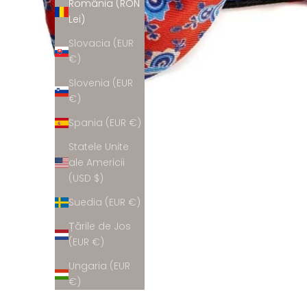
România (RON
Lei)
Slovacia (EUR
€)
Slovenia (EUR
€)
Spania (EUR €)
Statele Unite
ale Americii
(USD $)
Suedia (EUR €)
Țările de Jos
(EUR €)
Ungaria (EUR
€)