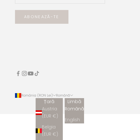
ABONEAZĂ-TE
România (RON Lei)
Română
Țară
Limbă
Austria
Română
(EUR €)
English
Belgia
(EUR €)