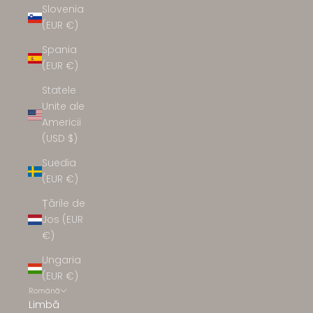
Slovenia
(EUR €)
Spania
(EUR €)
Statele
Unite ale
Americii
(USD $)
Suedia
(EUR €)
Țările de
Jos (EUR
€)
Ungaria
(EUR €)
Română
Limbă