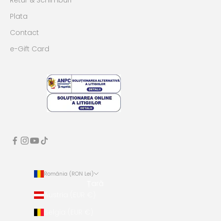
Retur & Schimburi
Plata
Contact
e-Gift Card
România (RON Lei)
Țară
Austria (EUR €)
Belgia (EUR €)