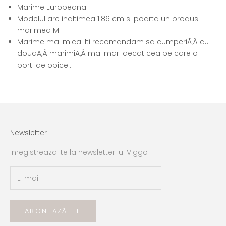
Marime Europeana
Modelul are inaltimea 1.86 cm si poarta un produs
marimea M
Marime mai mica. Iti recomandam sa cumperi
Ã‚Â cu
douaÃ‚Â
marimi
Ã‚Â
mai mari decat cea pe care o
porti de obicei.
Newsletter
Inregistreaza-te la newsletter-ul Viggo
ABONEAZĂ-TE