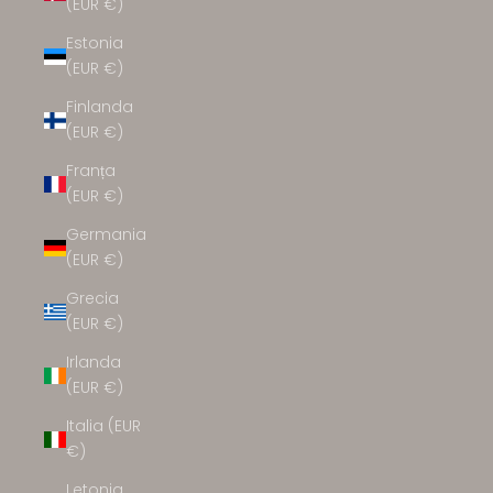
(EUR €)
Estonia
(EUR €)
Finlanda
(EUR €)
Franța
(EUR €)
Germania
(EUR €)
Grecia
(EUR €)
Irlanda
(EUR €)
Italia (EUR
€)
Letonia