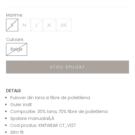
Marime:
S
M
L
XL
XXL
Culoare:
Beige
STOC EPUIZAT
DETALII:
Pulover din lana si fibre de polietilena
Guler inalt
Compozitie: 30% lana, 70% fibre de polietilena
Spalare manualaÃ‚Â
Cod produs: KNITWEAR CT_V127
Slim fit