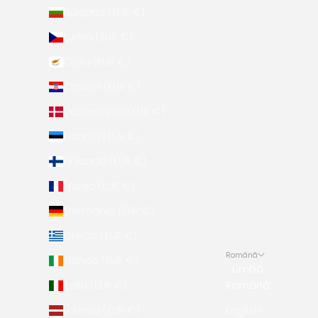
Bulgaria (EUR €)
Cehia (EUR €)
Cipru (EUR €)
Croația (EUR €)
Danemarca (EUR €)
Estonia (EUR €)
Finlanda (EUR €)
Franța (EUR €)
Germania (EUR €)
Grecia (EUR €)
Română
Irlanda (EUR €)
Limbă
Italia (EUR €)
Română
Letonia (EUR €)
English