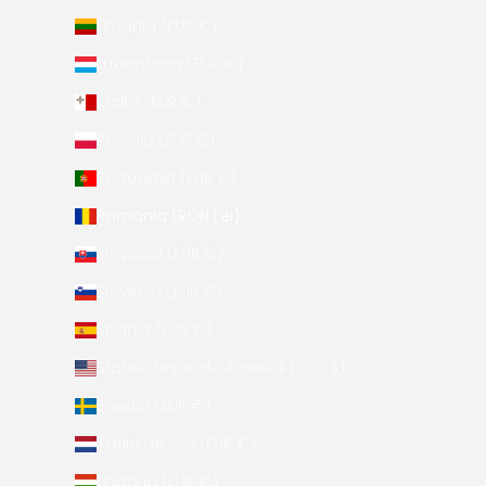
Lituania (EUR €)
Luxemburg (EUR €)
Malta (EUR €)
Polonia (EUR €)
Portugalia (EUR €)
România (RON Lei)
Slovacia (EUR €)
Slovenia (EUR €)
Spania (EUR €)
Statele Unite ale Americii (USD $)
Suedia (EUR €)
Țările de Jos (EUR €)
Ungaria (EUR €)