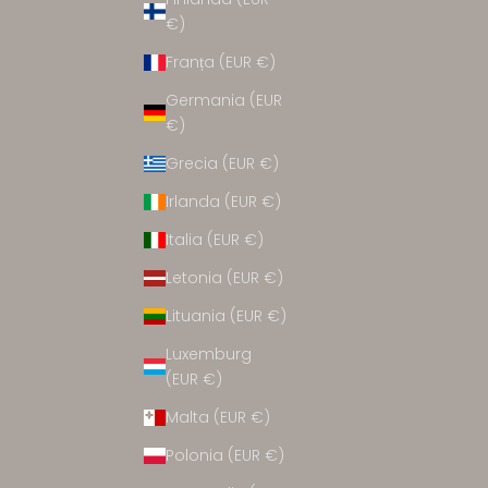
CCESORII
€)
Franța (EUR €)
Germania (EUR
€)
Grecia (EUR €)
Irlanda (EUR €)
Italia (EUR €)
Letonia (EUR €)
Lituania (EUR €)
Luxemburg
(EUR €)
Malta (EUR €)
Polonia (EUR €)