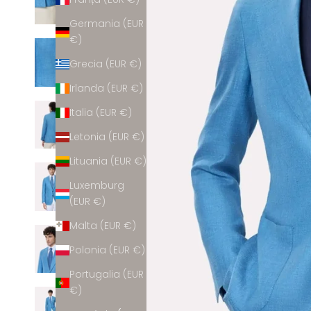
Germania (EUR
€)
Grecia (EUR €)
Irlanda (EUR €)
Italia (EUR €)
Letonia (EUR €)
Lituania (EUR €)
Luxemburg
(EUR €)
Malta (EUR €)
Polonia (EUR €)
Portugalia (EUR
€)