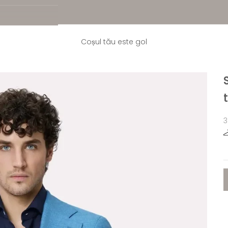
Coșul tău este gol
P
3