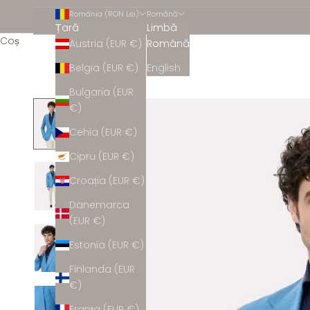
România (RON Lei)
Română
Țară
Limbă
Coș
Austria (EUR €)
Română
Belgia (EUR €)
English
Bulgaria (EUR
€)
Cehia (EUR €)
Cipru (EUR €)
Croația (EUR €)
Danemarca
(EUR €)
Estonia (EUR €)
Finlanda (EUR
€)
Franța (EUR €)