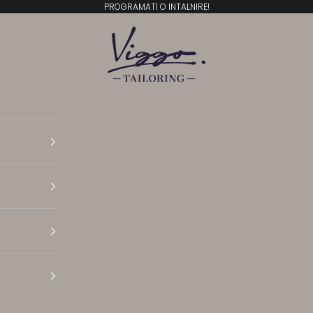
PROGRAMATI O INTALNIRE!
Viggo Tailoring
Translation missing: ro.general.accessibility.open N
Translation missing: ro.general.accessibility.open 
Translation missing: ro.general.accessibility.open 
Translation missing: ro.general.accessibility.open P