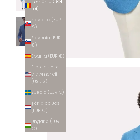
România (RON
Lei)
Slovacia (EUR
€)
Slovenia (EUR
€)
Spania (EUR €)
Statele Unite
ale Americii
(USD $)
Suedia (EUR €)
Țările de Jos
(EUR €)
Ungaria (EUR
€)