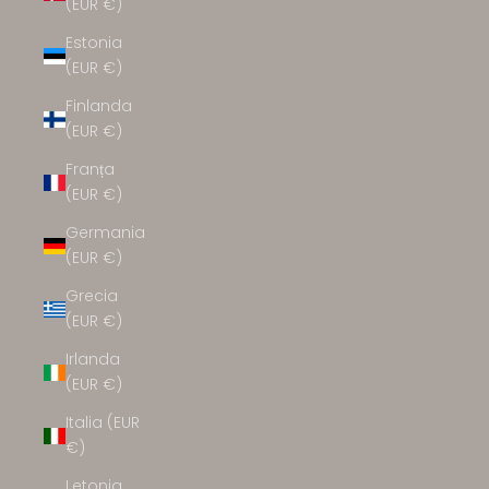
(EUR €)
Estonia
(EUR €)
Finlanda
(EUR €)
Franța
(EUR €)
Germania
(EUR €)
Grecia
(EUR €)
Irlanda
(EUR €)
Italia (EUR
€)
Letonia