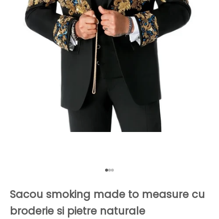
Mergi la articolul 1
Mergi la articolul 2
Mergi la articolul 3
Sacou smoking made to measure cu
broderie si pietre naturale