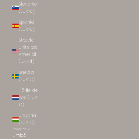
Slovenia
(EUR €)
Spania
(EUR €)
Statele
Unite ale
Americii
(USD $)
Suedia
(EUR €)
Țările de
Jos (EUR
€)
Ungaria
(EUR €)
Română
Limbă