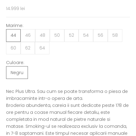
Preț redus
14.999 lei
Marime:
44
46
48
50
52
54
56
58
60
62
64
Culoare:
Negru
Nec Plus Ultra. Sau cum se poate transforma o piesa de
imbracaminte intr-o opera de arta.
Broderia abundenta, careia ii sunt dedicate peste 178 de
ore pentru a coase manual fiecare detaliu, este
completata in mod natural de pietre naturale si
matase. Smoking-ul se realizeaza exclusiv la comanda,
in 7-8 saptamani. Este timpul necesar aplicarii manuale