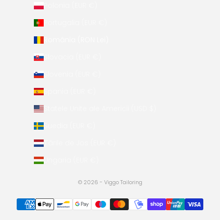
Polonia (EUR €)
Portugalia (EUR €)
România (RON Lei)
Slovacia (EUR €)
Slovenia (EUR €)
Spania (EUR €)
Statele Unite ale Americii (USD $)
Suedia (EUR €)
Țările de Jos (EUR €)
Ungaria (EUR €)
© 2026 - Viggo Tailoring