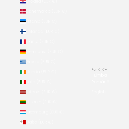
Croația (EUR €)
Danemarca (EUR €)
Estonia (EUR €)
Finlanda (EUR €)
Franța (EUR €)
Germania (EUR €)
Grecia (EUR €)
Română
Irlanda (EUR €)
Limbă
Italia (EUR €)
Română
Letonia (EUR €)
English
Lituania (EUR €)
Luxemburg (EUR €)
Malta (EUR €)