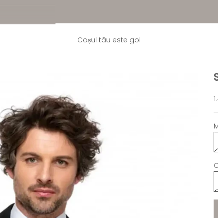
Coșul tău este gol
P
1
M
C