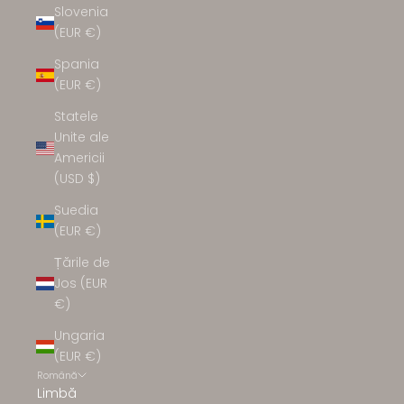
Slovenia
(EUR €)
Spania
(EUR €)
Statele
Unite ale
Americii
(USD $)
Suedia
(EUR €)
Țările de
Jos (EUR
€)
Ungaria
(EUR €)
Română
Limbă