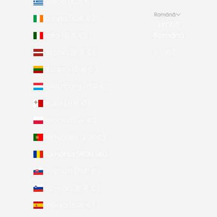
Grecia (EUR €)
Română
Irlanda (EUR €)
Limbă
Italia (EUR €)
Română
Letonia (EUR €)
English
Lituania (EUR €)
Luxemburg (EUR €)
Malta (EUR €)
Polonia (EUR €)
Portugalia (EUR €)
România (RON Lei)
Slovacia (EUR €)
Slovenia (EUR €)
Spania (EUR €)