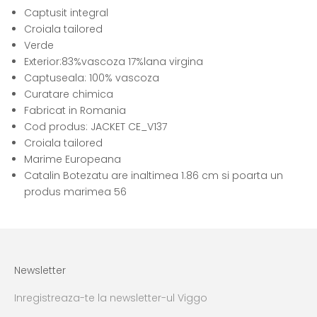
Captusit integral
Croiala tailored
Verde
Exterior:83%vascoza 17%lana virgina
Captuseala: 100% vascoza
Curatare chimica
Fabricat in Romania
Cod produs: JACKET CE_V137
Croiala tailored
Marime Europeana
Catalin Botezatu are inaltimea 1.86 cm si poarta un
produs marimea 56
Newsletter
Inregistreaza-te la newsletter-ul Viggo