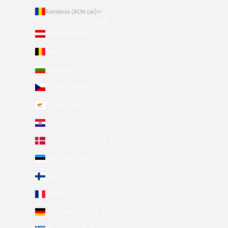
România (RON Lei)
Țară
Austria (EUR €)
Belgia (EUR €)
Bulgaria (EUR €)
Cehia (EUR €)
Cipru (EUR €)
Croația (EUR €)
Danemarca (EUR €)
Estonia (EUR €)
Finlanda (EUR €)
Franța (EUR €)
Germania (EUR €)