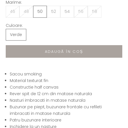
Marime:
46
48
50
52
54
56
58
Culoare:
Verde
ADAUGĂ ÎN COȘ
Sacou smoking
Material texturat fin
Constructie half canvas
Rever spit de 12 cm din matase naturala
Nasturi imbracati in matase naturala
Buzunar pe piept, buzunare frontale cu refileti
imbracati in matase naturala
Patru buzunare interioare
Inchidere la un nasture