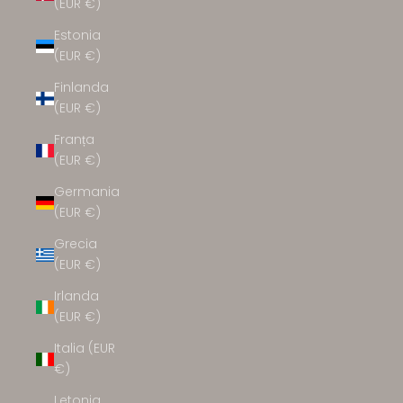
(EUR €)
Estonia
(EUR €)
Finlanda
(EUR €)
Franța
(EUR €)
Germania
(EUR €)
Grecia
(EUR €)
Irlanda
(EUR €)
Italia (EUR
€)
Letonia