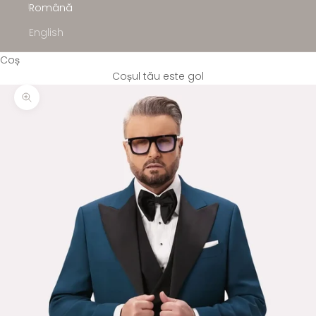
Română
English
Coș
Coșul tău este gol
Mărește