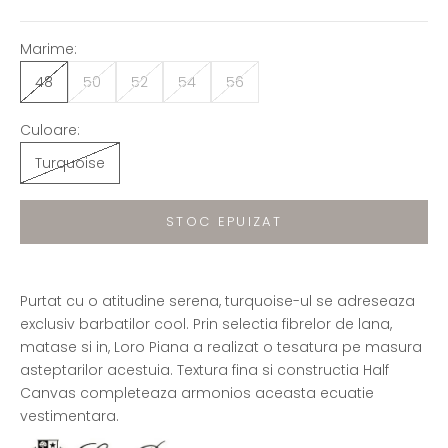
Marime:
48
50
52
54
56
Culoare:
Turquoise
STOC EPUIZAT
Purtat cu o atitudine serena, turquoise-ul se adreseaza
exclusiv barbatilor cool. Prin selectia fibrelor de lana,
matase si in, Loro Piana a realizat o tesatura pe masura
asteptarilor acestuia. Textura fina si constructia Half
Canvas completeaza armonios aceasta ecuatie
vestimentara.