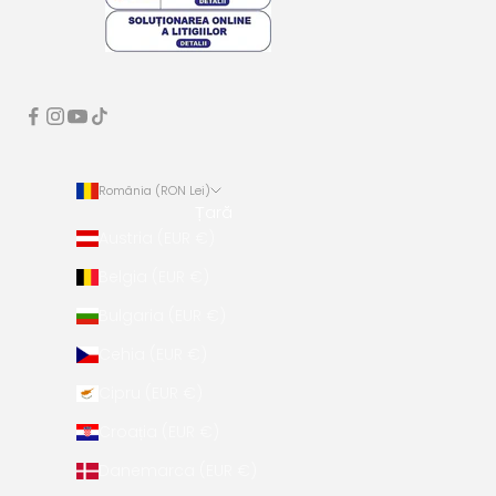
România (RON Lei)
Țară
Austria (EUR €)
Belgia (EUR €)
Bulgaria (EUR €)
Cehia (EUR €)
Cipru (EUR €)
Croația (EUR €)
Danemarca (EUR €)