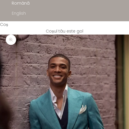
Română
English
Coș
Coșul tău este gol
Mărește