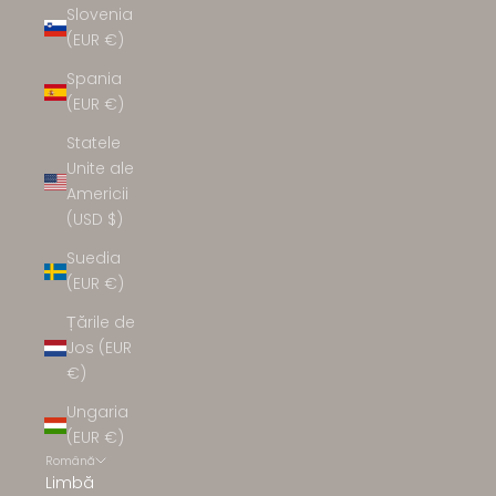
Slovenia
(EUR €)
Spania
(EUR €)
Statele
Unite ale
Americii
(USD $)
Suedia
(EUR €)
Țările de
Jos (EUR
€)
Ungaria
(EUR €)
Română
Limbă