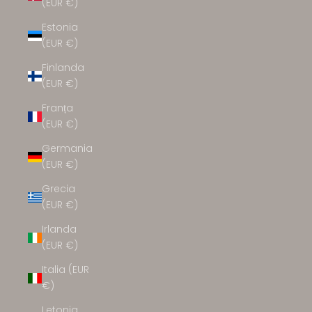
(EUR €)
Estonia
(EUR €)
Finlanda
(EUR €)
Franța
(EUR €)
Germania
(EUR €)
Grecia
(EUR €)
Irlanda
(EUR €)
Italia (EUR
€)
Letonia