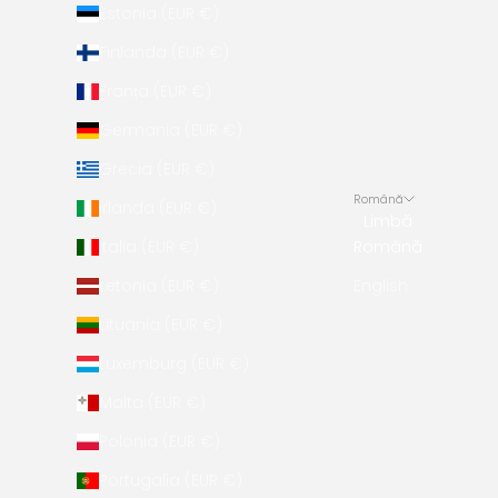
Estonia (EUR €)
Finlanda (EUR €)
Franța (EUR €)
Germania (EUR €)
Grecia (EUR €)
Română
Irlanda (EUR €)
Limbă
Italia (EUR €)
Română
Letonia (EUR €)
English
Lituania (EUR €)
Luxemburg (EUR €)
Malta (EUR €)
Polonia (EUR €)
Portugalia (EUR €)