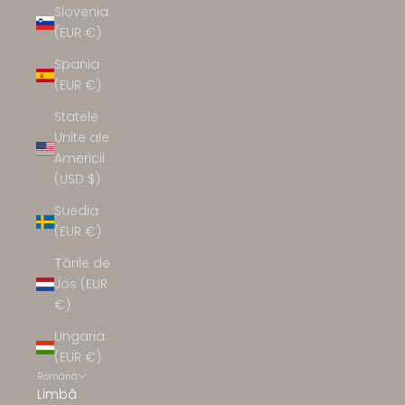
Slovenia
(EUR €)
Spania
(EUR €)
Statele
Unite ale
Americii
(USD $)
Suedia
(EUR €)
Țările de
Jos (EUR
€)
Ungaria
(EUR €)
Română
Limbă