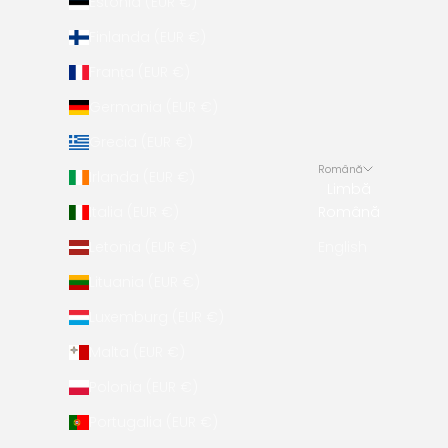
Estonia (EUR €)
Finlanda (EUR €)
Franța (EUR €)
Germania (EUR €)
Grecia (EUR €)
Română
Irlanda (EUR €)
Limbă
Italia (EUR €)
Română
Letonia (EUR €)
English
Lituania (EUR €)
Luxemburg (EUR €)
Malta (EUR €)
Polonia (EUR €)
Portugalia (EUR €)