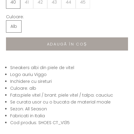
40
41
42
43
44
45
Culoare:
Alb
ADAUGĂ ÎN COȘ
Sneakers albi din piele de vitel
Logo auriu Viggo
Inchidere cu sireturi
Culoare: alb
Fata:piele vitel / brant: piele vitel / talpa: cauciuc
Se curata usor cu o bucata de material moale
Sezon: All Season
Fabricati in Italia
Cod produs: SHOES CT_V135