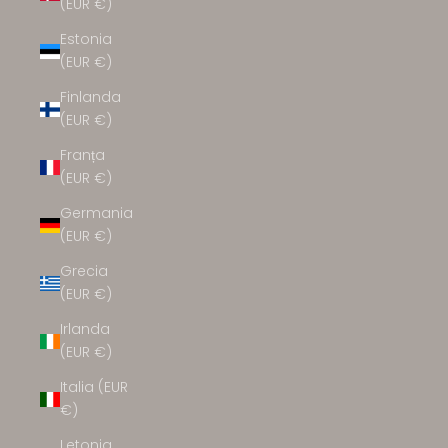
(EUR €)
Estonia
(EUR €)
Finlanda
(EUR €)
Franța
(EUR €)
Germania
(EUR €)
Grecia
(EUR €)
Irlanda
(EUR €)
Italia (EUR
€)
Letonia