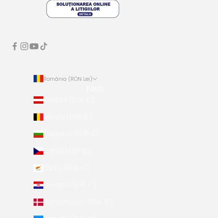
România (RON Lei)
Țară
Austria (EUR €)
Belgia (EUR €)
Bulgaria (EUR €)
Cehia (EUR €)
Cipru (EUR €)
Croația (EUR €)
Danemarca (EUR €)