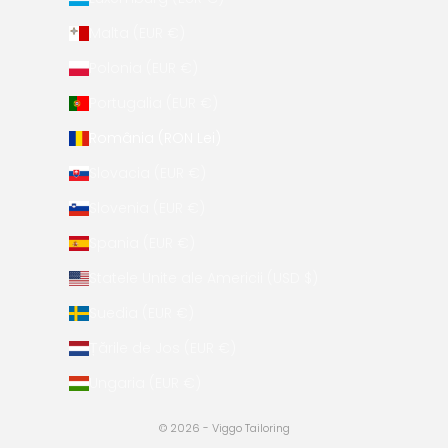
Malta (EUR €)
Polonia (EUR €)
Portugalia (EUR €)
România (RON Lei)
Slovacia (EUR €)
Slovenia (EUR €)
Spania (EUR €)
Statele Unite ale Americii (USD $)
Suedia (EUR €)
Țările de Jos (EUR €)
Ungaria (EUR €)
© 2026 - Viggo Tailoring