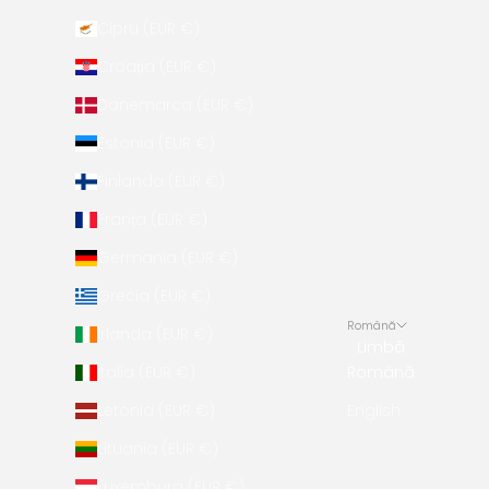
Cipru (EUR €)
Croația (EUR €)
Danemarca (EUR €)
Estonia (EUR €)
Finlanda (EUR €)
Franța (EUR €)
Germania (EUR €)
Grecia (EUR €)
Română
Irlanda (EUR €)
Limbă
Italia (EUR €)
Română
Letonia (EUR €)
English
Lituania (EUR €)
Luxemburg (EUR €)