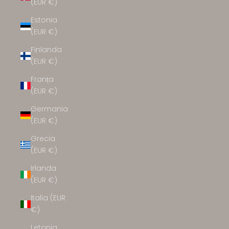
(EUR €)
Estonia
(EUR €)
Finlanda
(EUR €)
Franța
(EUR €)
Germania
(EUR €)
Grecia
(EUR €)
Irlanda
(EUR €)
Italia (EUR
€)
Letonia