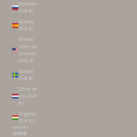
Slovenia
(EUR €)
Spania
(EUR €)
Statele
Unite ale
Americii
(USD $)
Suedia
(EUR €)
Țările de
Jos (EUR
€)
Ungaria
(EUR €)
Română
Limbă