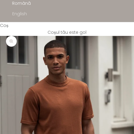
Română
English
Coș
Coșul tău este gol
Mărește