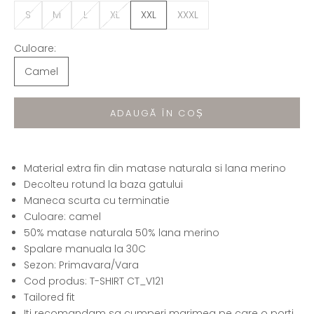
S
M
L
XL
XXL
XXXL
Culoare:
Camel
ADAUGĂ ÎN COȘ
Material extra fin din matase naturala si lana merino
Decolteu rotund la baza gatului
Maneca scurta cu terminatie
Culoare: camel
50% matase naturala 50% lana merino
Spalare manuala la 30C
Sezon: Primavara/Vara
Cod produs: T-SHIRT CT_V121
Tailored fit
Iti recomandam sa cumperi marimea pe care o porti