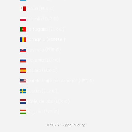
Malta (EUR €)
Polonia (EUR €)
Portugalia (EUR €)
România (RON Lei)
Slovacia (EUR €)
Slovenia (EUR €)
Spania (EUR €)
Statele Unite ale Americii (USD $)
Suedia (EUR €)
Țările de Jos (EUR €)
Ungaria (EUR €)
© 2026 - Viggo Tailoring