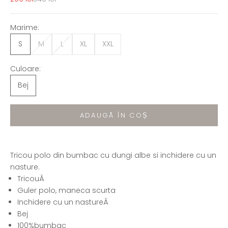
Marime:
S
M
L
XL
XXL
Culoare:
Bej
ADAUGĂ ÎN COȘ
Tricou polo din bumbac cu dungi albe si inchidere cu un
nasture.
TricouÂ
Guler polo, maneca scurta
Inchidere cu un nastureÂ
Bej
100%bumbac