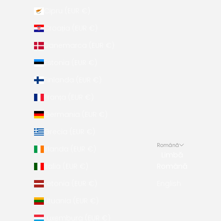
Cipru (EUR €)
Croația (EUR €)
Danemarca (EUR €)
Estonia (EUR €)
Finlanda (EUR €)
Franța (EUR €)
Germania (EUR €)
Grecia (EUR €)
Română
Irlanda (EUR €)
Limbă
Italia (EUR €)
Română
Letonia (EUR €)
English
Lituania (EUR €)
Luxemburg (EUR €)