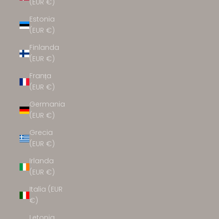
(EUR €)
Estonia
(EUR €)
Finlanda
(EUR €)
Franța
(EUR €)
Germania
(EUR €)
Grecia
(EUR €)
Irlanda
(EUR €)
Italia (EUR
€)
Letonia