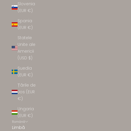
Slovenia
(EUR €)
Spania
(EUR €)
Statele
Unite ale
Americii
(USD $)
Suedia
(EUR €)
Țările de
Jos (EUR
€)
Ungaria
(EUR €)
Română
Limbă