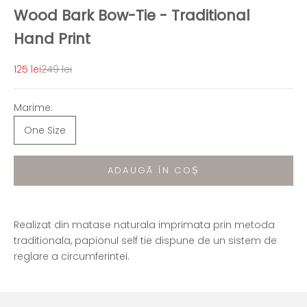
Wood Bark Bow-Tie - Traditional
Hand Print
Preț redus
Preț normal
125 lei
249 lei
Marime:
One Size
ADAUGĂ ÎN COȘ
Realizat din matase naturala imprimata prin metoda
traditionala, papionul self tie dispune de un sistem de
reglare a circumferintei.