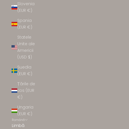
Slovenia
(EUR €)
Spania
(EUR €)
Statele
Unite ale
Americii
(USD $)
Suedia
(EUR €)
Țările de
Jos (EUR
€)
Ungaria
(EUR €)
Română
Limbă