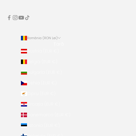
România (RON Lei)
Țară
Austria (EUR €)
Belgia (EUR €)
Bulgaria (EUR €)
Cehia (EUR €)
Cipru (EUR €)
Croația (EUR €)
Danemarca (EUR €)
Estonia (EUR €)