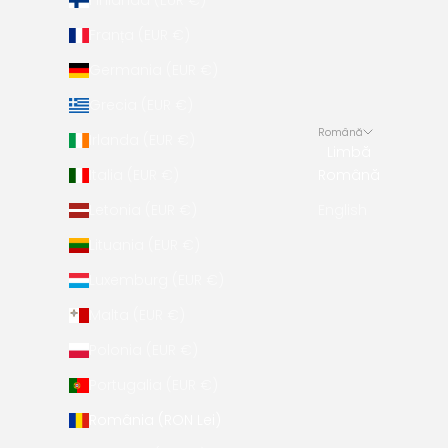
Finlanda (EUR €)
Franța (EUR €)
Germania (EUR €)
Grecia (EUR €)
Română
Irlanda (EUR €)
Limbă
Italia (EUR €)
Română
Letonia (EUR €)
English
Lituania (EUR €)
Luxemburg (EUR €)
Malta (EUR €)
Polonia (EUR €)
Portugalia (EUR €)
România (RON Lei)