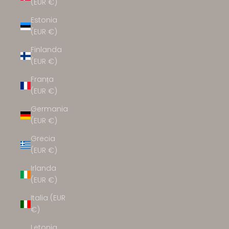
(EUR €)
Estonia
(EUR €)
Finlanda
(EUR €)
Franța
(EUR €)
Germania
(EUR €)
Grecia
(EUR €)
Irlanda
(EUR €)
Italia (EUR
€)
Letonia